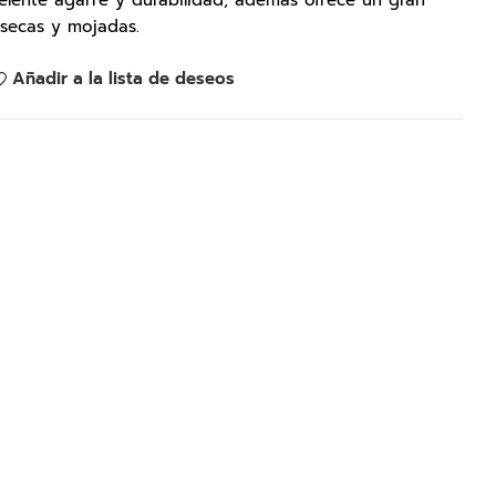
elente agarre y durabilidad; además ofrece un gran
secas y mojadas.
Añadir a la lista de deseos