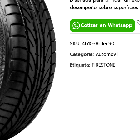
Diseñada para brindar un exc
desempeño sobre superficies 
Cotizar en Whatsapp
SKU:
4b1038b1ec90
Categoría:
Automóvil
Etiqueta:
FIRESTONE