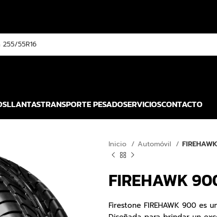
OS
LLANTAS
TRANSPORTE PESADO
SERVICIOS
CONTACTO
Inicio
Automóvil
FIREHAWK
FIREHAWK 90
Firestone FIREHAWK 900 es una