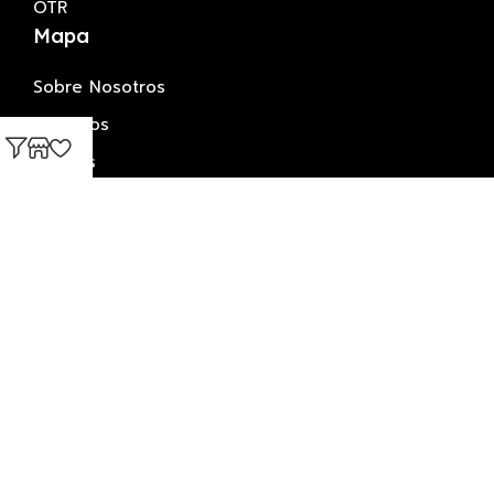
OTR
Mapa
Sobre Nosotros
Servicios
LLantas
Contacto
+506 2239-0707
+506 2293-8789
+506 7141-6607
Estamos ubicados en San Antonio de Belen,
Contiguo a Gasolinera Sheyza.
2025 © Llantas y Accesorios. All right reserved.