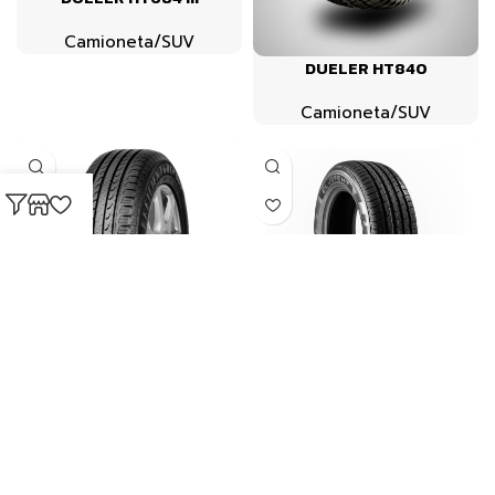
Camioneta/SUV
DUELER HT840
Camioneta/SUV
EL JEFE HT
EFFICIENTGRIP SUV
Camioneta/SUV
Camioneta/SUV