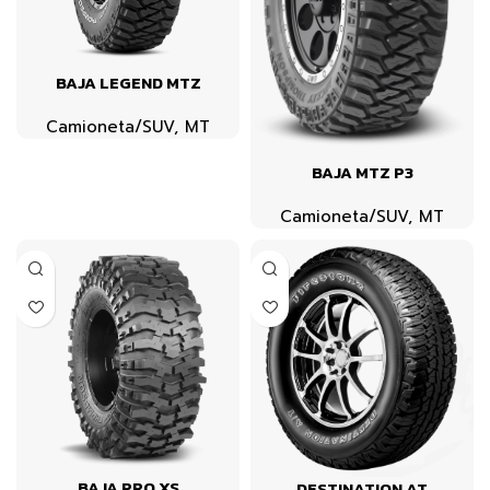
BAJA LEGEND MTZ
Camioneta/SUV
,
MT
BAJA MTZ P3
Camioneta/SUV
,
MT
BAJA PRO XS
DESTINATION AT