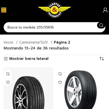
Inicio
Camioneta/SUV
Página 2
Mostrando 13–24 de 36 resultados
Mostrar barra lateral