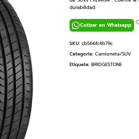
de SUVs PREMIUM . Cuenta la m
durabilidad
Cotizar en Whatsapp
SKU:
cb566fc4b79c
Categoría:
Camioneta/SUV
Etiqueta:
BRIDGESTONE