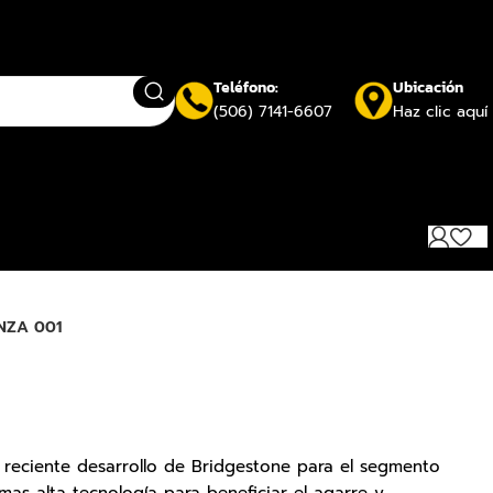
Teléfono:
Ubicación
(506) 7141-6607
Haz clic aquí
NZA 001
s reciente desarrollo de Bridgestone para el segmento