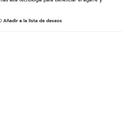
as alta tecnología para beneficiar el agarre y
Añadir a la lista de deseos