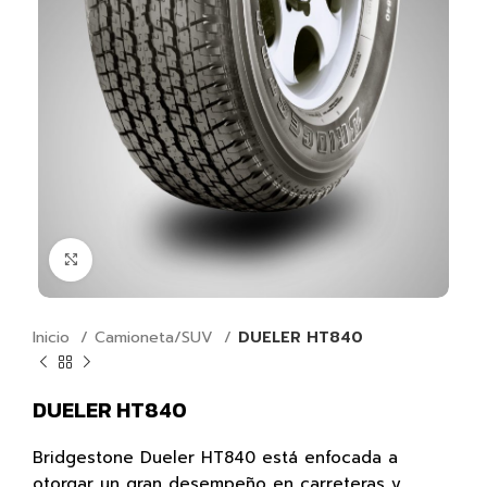
Click para agrandar
Inicio
Camioneta/SUV
DUELER HT840
DUELER HT840
Bridgestone Dueler HT840 está enfocada a
otorgar un gran desempeño en carreteras y