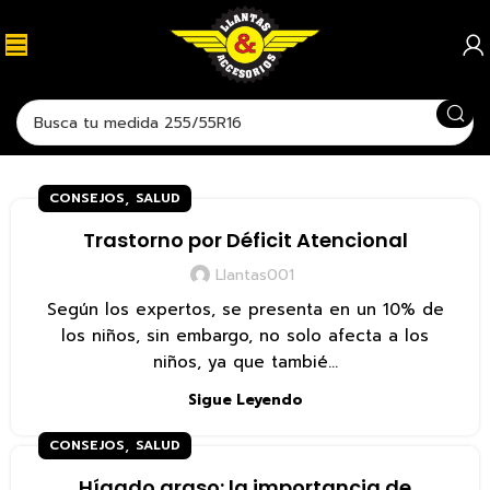
,
CONSEJOS
SALUD
Trastorno por Déficit Atencional
Llantas001
Según los expertos, se presenta en un 10% de
los niños, sin embargo, no solo afecta a los
niños, ya que tambié...
Sigue Leyendo
,
CONSEJOS
SALUD
Hígado graso: la importancia de