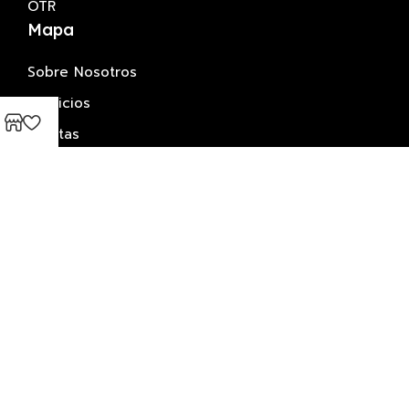
OTR
Mapa
Sobre Nosotros
Servicios
LLantas
Contacto
+506 2239-0707
+506 2293-8789
+506 7141-6607
Estamos ubicados en San Antonio de Belen,
Contiguo a Gasolinera Sheyza.
2025 © Llantas y Accesorios. All right reserved.